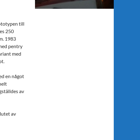
otypen till
es 250
.m. 1983
 med pentry
ariant med
t.
ed en något
helt
gställdes av
lutet av