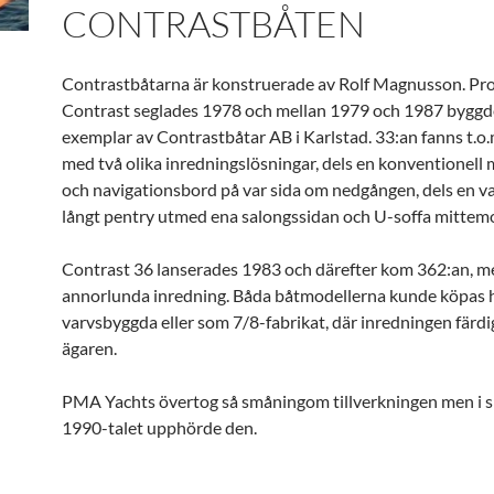
CONTRASTBÅTEN
Contrastbåtarna är konstruerade av Rolf Magnusson. Prot
Contrast seglades 1978 och mellan 1979 och 1987 byggd
exemplar av Contrastbåtar AB i Karlstad. 33:an fanns t.o
med två olika inredningslösningar, dels en konventionell
och navigationsbord på var sida om nedgången, dels en v
långt pentry utmed ena salongssidan och U-soffa mittemo
Contrast 36 lanserades 1983 och därefter kom 362:an, m
annorlunda inredning. Båda båtmodellerna kunde köpas 
varvsbyggda eller som 7/8-fabrikat, där inredningen färdi
ägaren.
PMA Yachts övertog så småningom tillverkningen men i s
1990-talet upphörde den.