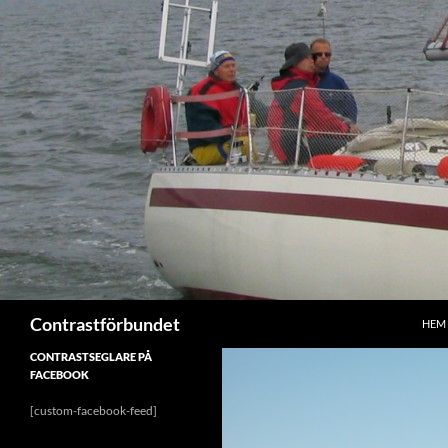
Hoppa
till
innehåll
Sök
Contrastförbundet
HEM
CONTRASTSEGLARE PÅ
FACEBOOK
[custom-facebook-feed]