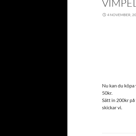
VIMPE
4 NOVEMBER, 2
Nu kan du köpa 
50kr.
Sätt in 200kr p
skickar vi.