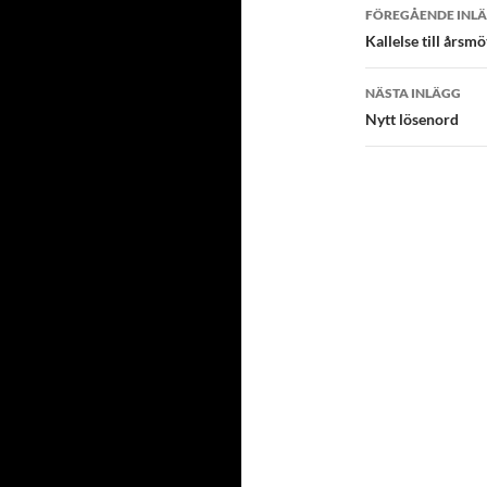
Inläggsna
FÖREGÅENDE INL
Kallelse till årsmö
NÄSTA INLÄGG
Nytt lösenord