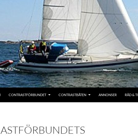
M
CONTRASTFÖRBUNDET
CONTRASTBÅTEN
ANNONSER
RÅD & T
ASTFÖRBUNDETS