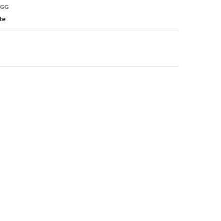
vigering
ÄGG
te