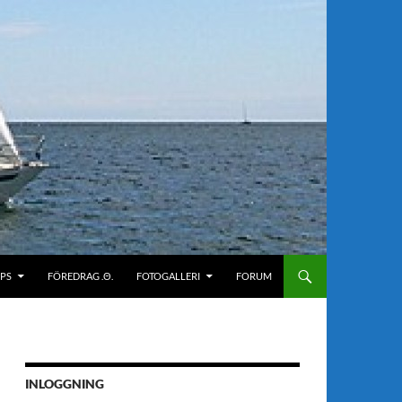
IPS
FÖREDRAG .Θ.
FOTOGALLERI
FORUM
INLOGGNING