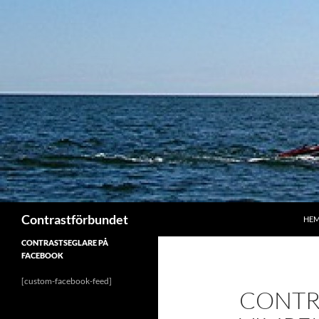
Hoppa
till
innehåll
Sök
Contrastförbundet
HE
CONTRASTSEGLARE PÅ
FACEBOOK
[custom-facebook-feed]
CONTR