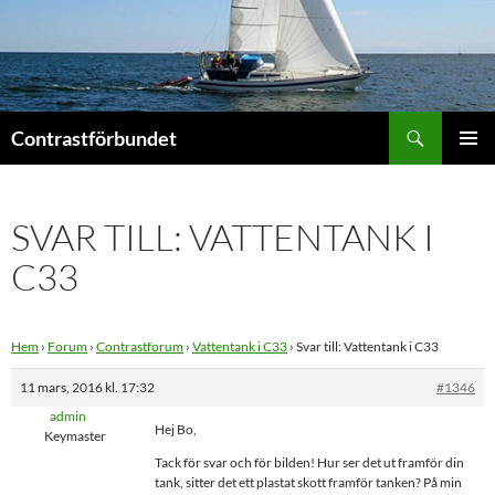
Hoppa
till
innehåll
Sök
Contrastförbundet
PRIMÄR
MENY
SVAR TILL: VATTENTANK I
C33
Hem
›
Forum
›
Contrastforum
›
Vattentank i C33
›
Svar till: Vattentank i C33
11 mars, 2016 kl. 17:32
#1346
admin
Hej Bo,
Keymaster
Tack för svar och för bilden! Hur ser det ut framför din
tank, sitter det ett plastat skott framför tanken? På min