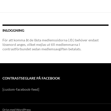
INLOGGNING
För att komma åt de låsta medlemssidorna (.Θ.) behöver endast
lösenord anges, vilket mejlas ut till medlemmarna I
contrastförbundet sedan medlemsavgiften betalats.
CONTRASTSEGLARE PÅ FACEBOOK
[custom-facebook-feed]
Drivs med WordPress