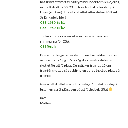
båt är det ett stort stuvutrymme under förpikskojerna,
med ett skott ca 80-90cm framför bakre kanten på
kojen (i mitten). Framför skottet sitter det en 65l tank.
Se länkade bilder!
C33_1980_fpik1
C33_1980_fpik2
Tanken från cipax ser ut som den som beskrivs i
ritningarna för C36:
C36 förpik
Den är lite längre än avståndet mellan bakkant förpik
och skottet, så jag måste såga bort undre delen av
skottet för att få plats. Den sticker fram ca 15 cm
framför skottet, så det blir ju en del outnyttjad plats där
framför…
Gissar att skottet inte är bärande, då att det borde gå
bra, men var ändå sugen på att få det bekräftat
mvh
Mattias