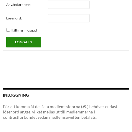
Användarnamn:
Lösenord:
Håll mig inloggad
LOGGA IN
INLOGGNING
För att komma åt de låsta medlemssidorna (.Θ.) behöver endast
lösenord anges, vilket mejlas ut till medlemmarna I
contrastförbundet sedan medlemsavgiften betalats.