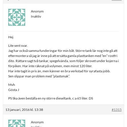
Anonym
Inaktiv
Hej
Lite sent svar.
Jag har också samma funderingar för min båt. Större tank lär nog inte gå att
eftermontera så jag är inne på att ersätta gamla plasttanken med ”en” rostfri
dito. Rättare sagt två tankar, spegelvända, som följer skrovet under kojerna i
förpiken. Har inte räknat på volymen, men minst 120 liter.
Har inte tagit in pris än, men känner en bra verkstad för syrafasta jobb.
Sen slippar man problem med ”plastsmak”.
Mvh
Gösta J
PS Ska även beställa en ny större dieseltank, c:a 65 liter. DS
13 januari, 2016 kl. 13:38
#1315
Anonym