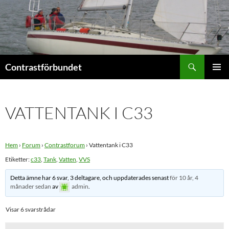
Hoppa
till
innehåll
Sök
Contrastförbundet
PRIMÄR
MENY
VATTENTANK I C33
Hem
›
Forum
›
Contrastforum
›
Vattentank i C33
Etiketter:
c33
,
Tank
,
Vatten
,
VVS
Detta ämne har 6 svar, 3 deltagare, och uppdaterades senast
för 10 år, 4
månader sedan
av
admin
.
Visar 6 svarstrådar