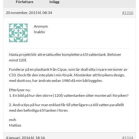
Författare
Inlägg
20 november, 2015 kl. 08:34
#1310
Anonym
Inaktiv
Nästa projekt blir att ersätta eller komplettera 65l vattentank. Behöver
minst 120l.
Funderar på en plasttank från Cipax, som lär skall sitta i nyare versioner av
C33. Dock får den inte plats i min förpik. Misstänker att förpikens design,
med skott osv, har ändrats sedan 1980 då min båt byggdes.
Efterlyser nu:
1. En bild på hur den större (120l) vattentanken sitter monterad i förpiken?
2. Andra tips på hur man enklast får till ytterligare ca 60l vatten parallellt
med den befintliga 65l tanken i fören.
mvh
Mattias
4 januari, 2016 kl. 18:16
#1314