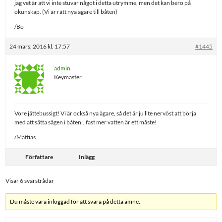
jag vet är att vi inte stuvar något i detta utrymme, men det kan bero på
okunskap. (Vi är rätt nya ägare till båten)
/Bo
24 mars, 2016 kl. 17:57
#1445
admin
Keymaster
Vore jättebussigt! Vi är också nya ägare, så det är ju lite nervöst att börja
med att sätta sågen i båten…fast mer vatten är ett måste!
/Mattias
Författare
Inlägg
Visar 6 svarstrådar
Du måste vara inloggad för att svara på detta ämne.