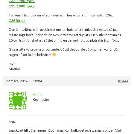
C33_1980_fpik1
C33_1980_fpik2
Tanken från cipax ser ut som den som beskrivs i ritningarna för C36:
C36 förpik
Den är lite längre än avståndet mellan bakkant förpik och skottet, så jag
måste såga bort undre delen av skottet för att få plats. Den sticker fram ca
15 cm framför skottet, så det blir ju en del outnyttjad plats där framför…
Gissar att skottet inte är bärande, då att det borde gå bra, men var ändå
sugen på att få det bekräftat
mvh
Mattias
22 mars, 2016 kl. 10:04
#1444
admin
Keymaster
Hej.
Jag ska ut till båten inom någon dag. Kan kolla det och ta några bilder. Vad