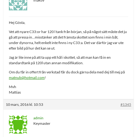
Inaktiv
Hej Gösta,
Vet att nyare C33:or har 120 l tank från början, så på något sätt måste det ju
gå att pressa in…misstänker att det främsta skottet som finns i min båt,
under dynorna, helt enkelt inte finns i ny C33:a. Det var därför jag var ute
efter bild på hur det kan se ut.
Jag är lite inne på att ta upp ett hål i skottet, så att man kan få in en
standardtank på 120l utan annan modifikation.
Om du får in offert från verkstad får du dock gärna dela med dej till mej på
matnub@hotmail.com
!
Mvh
Mattias
10 mars, 2016 kl. 10:53
#1345
admin
Keymaster