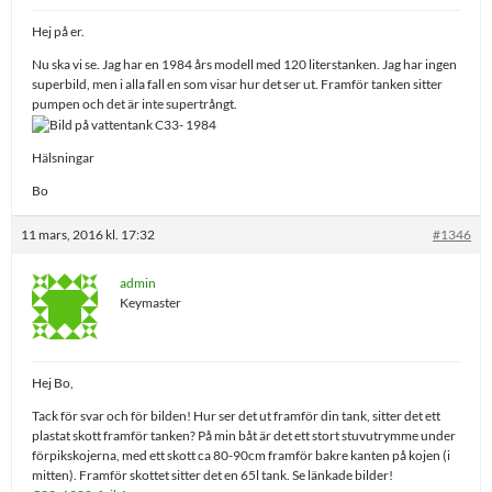
Hej på er.
Nu ska vi se. Jag har en 1984 års modell med 120 literstanken. Jag har ingen
superbild, men i alla fall en som visar hur det ser ut. Framför tanken sitter
pumpen och det är inte supertrångt.
Hälsningar
Bo
11 mars, 2016 kl. 17:32
#1346
admin
Keymaster
Hej Bo,
Tack för svar och för bilden! Hur ser det ut framför din tank, sitter det ett
plastat skott framför tanken? På min båt är det ett stort stuvutrymme under
förpikskojerna, med ett skott ca 80-90cm framför bakre kanten på kojen (i
mitten). Framför skottet sitter det en 65l tank. Se länkade bilder!