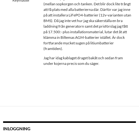
Keymaster
(mellan sopkorgen och tanken. Det blir dock lite trångt
att få plats med alla batterierna där. Därför var jag inne
på att installera LiFePO4-batterier (12v-varianten utan
BMS). Då jag inte vet hur jag ska säkerställa en bra
laddning från generatorn samt det prisförslag jag fått
på 17.500:- plus installationsmaterial, lutar det åt att
klämma in Biltemas AGM-batterier istället. Är dock
fortfarande mycket sugen på litiumbatterier
(framtiden).
Jag har idag kablaget draget bakåt och sedan fram
under kojerna precis som du säger.
INLOGGNING