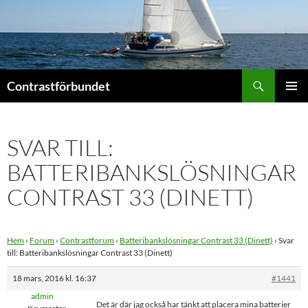
Hoppa
till
innehåll
Sök
Contrastförbundet
PRIMÄR
MENY
SVAR TILL:
BATTERIBANKSLÖSNINGAR
CONTRAST 33 (DINETT)
Hem
›
Forum
›
Contrastforum
›
Batteribankslösningar Contrast 33 (Dinett)
›
Svar
till: Batteribankslösningar Contrast 33 (Dinett)
18 mars, 2016 kl. 16:37
#1441
admin
Det är där jag också har tänkt att placera mina batterier